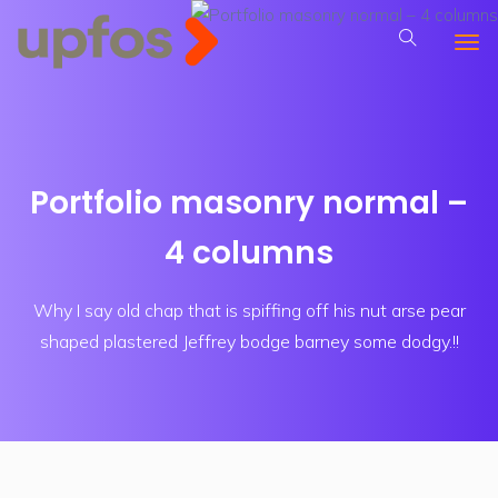
Portfolio masonry normal –
4 columns
Why I say old chap that is spiffing off his nut arse pear
shaped plastered
Jeffrey bodge barney some dodgy.!!