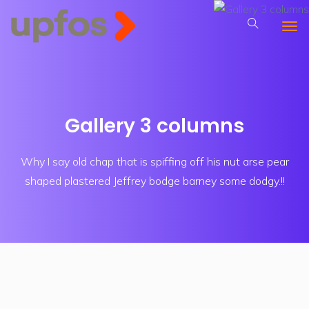
Gallery 3 columns
Why I say old chap that is spiffing off his nut arse pear
shaped plastered
Jeffrey bodge barney some dodgy.!!