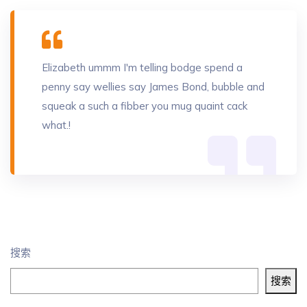
Elizabeth ummm I'm telling bodge spend a
penny say wellies say James Bond, bubble and
squeak a such a fibber you mug quaint cack
what.!
搜索
搜索