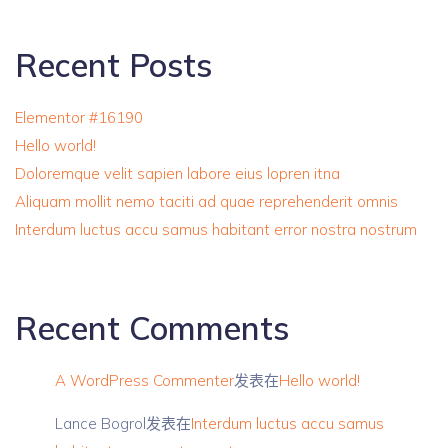
Recent Posts
Elementor #16190
Hello world!
Doloremque velit sapien labore eius lopren itna
Aliquam mollit nemo taciti ad quae reprehenderit omnis
Interdum luctus accu samus habitant error nostra nostrum
Recent Comments
A WordPress Commenter
发表在
Hello world!
Lance Bogrol
发表在
Interdum luctus accu samus