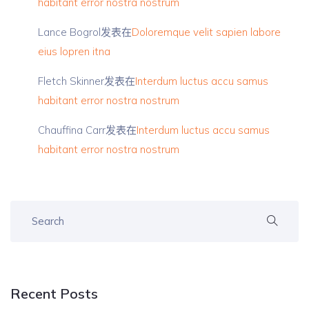
habitant error nostra nostrum
Lance Bogrol
发表在
Doloremque velit sapien labore
eius lopren itna
Fletch Skinner
发表在
Interdum luctus accu samus
habitant error nostra nostrum
Chauffina Carr
发表在
Interdum luctus accu samus
habitant error nostra nostrum
Recent Posts