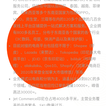
服务公司，目前在中国以及印尼、泰国、越南、菲律
宾、马来西亚等多个东南亚国家为包括OPPO，
VIVO，资生堂，兰蔻等在内的120多个品牌的几百余
家线上平台店铺提供一站式解决方案和服务。 企业拥
有800多名员工，分布于东南亚各个国家的各个行业
（3C数码、母婴、快消产品以及美妆护肤）。
目前对接的电商平台包括但不限于：Shopee（虾
皮）、Lazada（来赞达）、Tokopedia（印尼最大电
商平台）、JD.ID（京东印尼站）、bilibili（哔哩哔
哩）、alakulaku、Qoo10、Shopify（加拿大电商巨
头，2020年荣登全加拿大市值榜首）等等。
业务模式以电商和分销为主，涵盖从B2B到B2C的多
个领域。在印尼当地日均订单处理量10000+，峰值
高达30000+。
Jet Commerce印尼仓占地4000多平米，主营业务覆
盖的品类繁多，SKU数量过万。