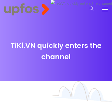
TiKi.VN quickly enters the
channel